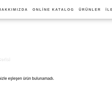
HAKKIMIZDA
ONLINE KATALOG
ÜRÜNLER
İL
erisi
izle eşleşen ürün bulunamadı.