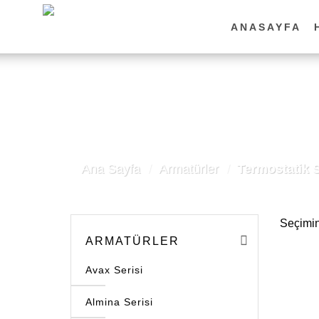
İçeriğe
atla
ANASAYFA
Ana Sayfa
/
Armatürler
/
Termostatik S
Seçimin
ARMATÜRLER
Avax Serisi
Almina Serisi