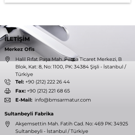
İLETİŞİM
Merkez Ofis
Halil Rıfat Paşa Mah. Perpa Ticaret Merkezi, B
Blok, Kat: 8, No: 1100, PK: 34384 Şişli - İstanbul /
Türkiye
Tel:
+90 (212) 222 26 44
Fax:
+90 (212) 221 68 65
E-Mail:
info@bmsarmatur.com
Sultanbeyli Fabrika
Akşemsettin Mah. Fatih Cad. No: 469 PK: 34925
Sultanbeyli - İstanbul / Türkiye