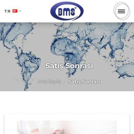
İçeriğe
atla
TR
Satış Sonrası
Ana Sayfa
/
Satış Sonrası