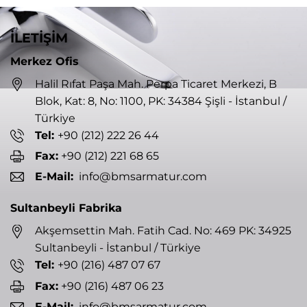
İLETİŞİM
Merkez Ofis
Halil Rıfat Paşa Mah. Perpa Ticaret Merkezi, B
Blok, Kat: 8, No: 1100, PK: 34384 Şişli - İstanbul /
Türkiye
Tel:
+90 (212) 222 26 44
Fax:
+90 (212) 221 68 65
E-Mail:
info@bmsarmatur.com
Sultanbeyli Fabrika
Akşemsettin Mah. Fatih Cad. No: 469 PK: 34925
Sultanbeyli - İstanbul / Türkiye
Tel:
+90 (216) 487 07 67
Fax:
+90 (216) 487 06 23
E-Mail:
info@bmsarmatur.com