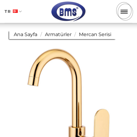
İçeriğe
atla
TR
Ana Sayfa
/
Armatürler
/
Mercan Serisi