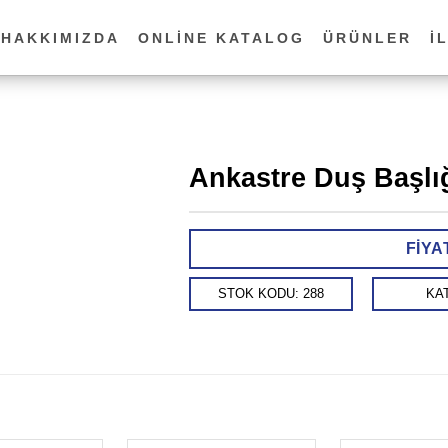
HAKKIMIZDA
ONLINE KATALOG
ÜRÜNLER
İ
Ankastre Duş Başlı
FIYA
STOK KODU:
288
KA