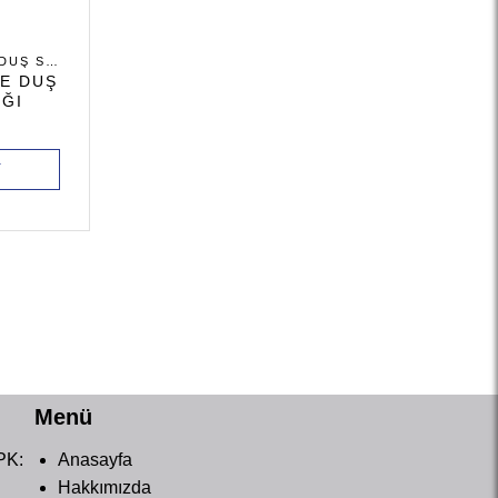
ANKASTRE DUŞ SETLERI
E DUŞ
IĞI
Y
Menü
PK:
Anasayfa
Hakkımızda