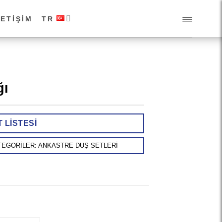
LETIŞIM
TR
ğı
T LISTESI
TEGORILER:
ANKASTRE DUŞ SETLERI